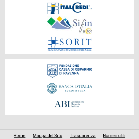
Società
del
Gruppo
Fondazione
Menù
Home
Mappa del Sito
Trasparenza
Numeri utili