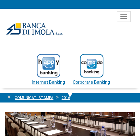
Salta al contenuto
Toggle
navigat
Internet Banking
Corporate Banking
COMUNICATI STAMPA
2016