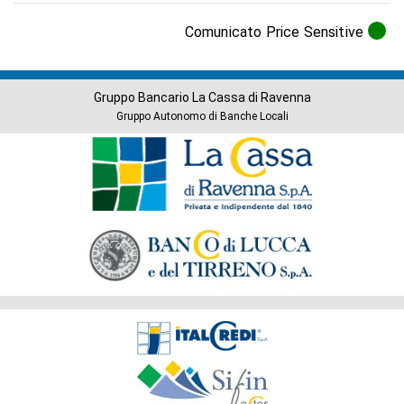
Comunicato Price Sensitive
Gruppo Bancario La Cassa di Ravenna
Gruppo Autonomo di Banche Locali
Banche
del
Gruppo
Società
del
Gruppo