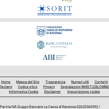
Fondazione
Menù
Home
Mappa del Sito
Trasparenza
Numeri utili
Contatti
i
Reclami
Codice etico
Privacy
Segnalazioni WHISTLEBLOWIN
Informativa Cookie
Disclaimer
Impostazione cookie
avigazione
ooter
Altre
Partita IVA Gruppo Bancario La Cassa di Ravenna 02620360392 /